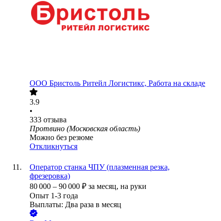
ООО
Бристоль Ритейл Логистикс, Работа на складе
3.9
•
333
отзыва
Протвино (Московская область)
Можно без резюме
Откликнуться
Оператор станка ЧПУ (плазменная резка,
фрезеровка)
80 000
–
90 000
₽
за месяц,
на руки
Опыт 1-3 года
Выплаты: Два раза в месяц