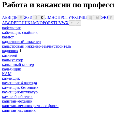
Работа и вакансии по професс
А
Б
В
Г
Д
Е
Ж
З
И
Л
М
Н
О
П
Р
С
Т
У
Ф
Х
Ц
Ч
Ш
Э
Ю
Ё
Й
К
Щ
Ы
Я
A
B
C
D
E
F
G
H
I
J
K
L
M
N
O
P
Q
R
S
T
U
V
W
X
Y
Z
кабельщик
кабельщик-спайщик
кавист
кадастровый инженер
кадастровый инженер-землеустроитель
кадровик
1
казначей
калькулятор
кальянный мастер
кальянщик
КАМ
каменщик
каменщик 4 разряда
каменщик-бетонщик
каменщик-штукатур
камнеобработчик
капитан-механик
капитан-механик речного флота
капитан-наставник