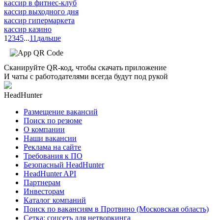
кассир в фитнес-клуб
кассир выходного дня
кассир гипермаркета
кассир казино
1
2
3
4
5
...
11
дальше
Сканируйте QR-код, чтобы скачать приложение
И чаты с работодателями всегда будут под рукой
HeadHunter
Размещение вакансий
Поиск по резюме
О компании
Наши вакансии
Реклама на сайте
Требования к ПО
Безопасный HeadHunter
HeadHunter API
Партнерам
Инвесторам
Каталог компаний
Поиск по вакансиям в Протвино (Московская область)
Сетка: соцсеть для нетворкинга