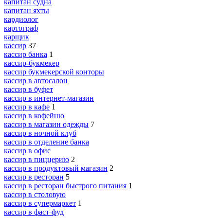
капитан судна
капитан яхты
кардиолог
картограф
карщик
кассир
37
кассир банка
1
кассир-букмекер
кассир букмекерской конторы
кассир в автосалон
кассир в буфет
кассир в интернет-магазин
кассир в кафе
1
кассир в кофейню
кассир в магазин одежды
7
кассир в ночной клуб
кассир в отделение банка
кассир в офис
кассир в пиццерию
2
кассир в продуктовый магазин
2
кассир в ресторан
5
кассир в ресторан быстрого питания
1
кассир в столовую
кассир в супермаркет
1
кассир в фаст-фуд