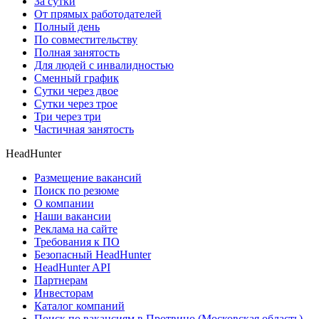
За сутки
От прямых работодателей
Полный день
По совместительству
Полная занятость
Для людей с инвалидностью
Сменный график
Сутки через двое
Сутки через трое
Три через три
Частичная занятость
HeadHunter
Размещение вакансий
Поиск по резюме
О компании
Наши вакансии
Реклама на сайте
Требования к ПО
Безопасный HeadHunter
HeadHunter API
Партнерам
Инвесторам
Каталог компаний
Поиск по вакансиям в Протвино (Московская область)