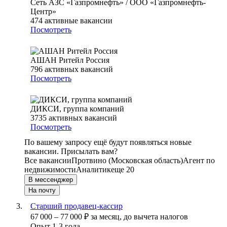
Сеть АЗС «Газпромнефть» / ООО «Газпромнефть-
Центр»
474
активные вакансии
Посмотреть
АШАН Ритейл Россия
796
активных вакансий
Посмотреть
ДИКСИ, группа компаний
3735
активных вакансий
Посмотреть
По вашему запросу ещё будут появляться новые
вакансии. Присылать вам?
Все вакансии
Протвино (Московская область)
Агент по
недвижимости
Аналитик
еще 20
В мессенджер
На почту
Старший продавец-кассир
67 000
–
77 000
₽
за месяц,
до вычета налогов
Опыт 1-3 года