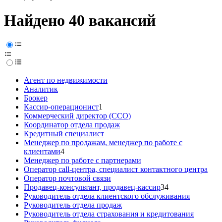
Найдено 40 вакансий
Агент по недвижимости
Аналитик
Брокер
Кассир-операционист
1
Коммерческий директор (CCO)
Координатор отдела продаж
Кредитный специалист
Менеджер по продажам, менеджер по работе с
клиентами
4
Менеджер по работе с партнерами
Оператор call-центра, специалист контактного центра
Оператор почтовой связи
Продавец-консультант, продавец-кассир
34
Руководитель отдела клиентского обслуживания
Руководитель отдела продаж
Руководитель отдела страхования и кредитования