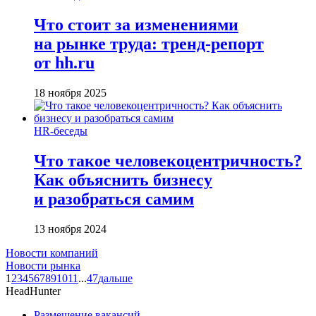
Что стоит за изменениями
на рынке труда: тренд-репорт
от hh.ru
18 ноября 2025
HR-беседы
Что такое человеко­центричность?
Как объяснить бизнесу
и разобраться самим
13 ноября 2024
Новости компаний
Новости рынка
1
2
3
4
5
6
7
8
9
10
11
...
47
дальше
HeadHunter
Размещение вакансий