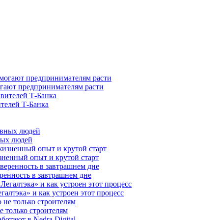
гают предпринимателям расти
ителей Т-Банка
ных людей
зненный опыт и крутой старт
ренность в завтрашнем дне
галтэка» и как устроен этот процесс
е только строителям