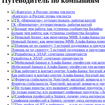
Путеводитель по компаниям
«Каргилл» в России: почва для роста
ГК «Император»: путешествовать, работая вахтой
Больше чем работа: как устроены сообщества Билайна
Немалый бизнес: как менеджеры ММБ Альфа-Банка помо
Помощь не по скрипту: 5 историй поддержки и представ
Разработка в ЭЛАР: сочетание преимуществ
Мобильный банкир в Альфа-Банке: профессия для актив
Как работают в контакт-центре Альфа-Банка: богатый жи
Формула стабильности Донстрой: масштаб, команда и уве
Не только юристы: кто развивает цифровые продукты «Ле
Симфония профессий в Sminex: почему здесь интересно н