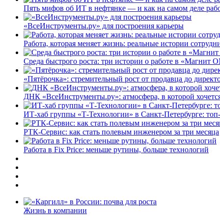
Пять мифов об ИТ в нефтянке — и как на самом деле работ
«ВсеИнструменты.ру» для построения карьеры
Работа, которая меняет жизнь: реальные истории сотруд
Среда быстрого роста: три истории о работе в «Магнит 
«Пятёрочка»: стремительный рост от продавца до директ
ДНК «ВсеИнструменты.ру»: атмосфера, в которой хочется
ИТ-хаб группы «Т-Технологии» в Санкт-Петербурге: топ
РТК-Сервис: как стать полевым инженером за три месяца
Работа в Fix Price: меньше рутины, больше технологий
Жизнь в компании