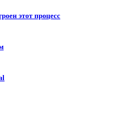
роен этот процесс
ям
al