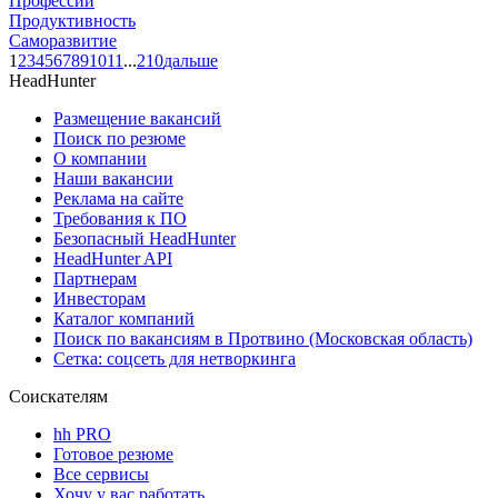
Профессии
Продуктивность
Саморазвитие
1
2
3
4
5
6
7
8
9
10
11
...
210
дальше
HeadHunter
Размещение вакансий
Поиск по резюме
О компании
Наши вакансии
Реклама на сайте
Требования к ПО
Безопасный HeadHunter
HeadHunter API
Партнерам
Инвесторам
Каталог компаний
Поиск по вакансиям в Протвино (Московская область)
Сетка: соцсеть для нетворкинга
Соискателям
hh PRO
Готовое резюме
Все сервисы
Хочу у вас работать