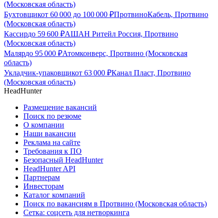
(Московская область)
Бухтовщик
от
60 000
до
100 000
₽
ПротвиноКабель, Протвино
(Московская область)
Кассир
до
59 600
₽
АШАН Ритейл Россия, Протвино
(Московская область)
Маляр
до
95 000
₽
Атомконверс, Протвино (Московская
область)
Укладчик-упаковщик
от
63 000
₽
Канал Пласт, Протвино
(Московская область)
HeadHunter
Размещение вакансий
Поиск по резюме
О компании
Наши вакансии
Реклама на сайте
Требования к ПО
Безопасный HeadHunter
HeadHunter API
Партнерам
Инвесторам
Каталог компаний
Поиск по вакансиям в Протвино (Московская область)
Сетка: соцсеть для нетворкинга