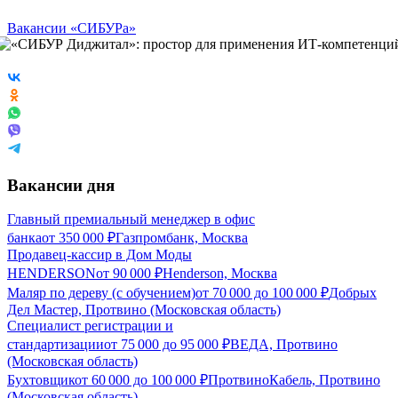
Вакансии «СИБУРа»
Вакансии дня
Главный премиальный менеджер в офис
банка
от
350 000
₽
Газпромбанк, Москва
Продавец-кассир в Дом Моды
HENDERSON
от
90 000
₽
Henderson, Москва
Маляр по дереву (с обучением)
от
70 000
до
100 000
₽
Добрых
Дел Мастер, Протвино (Московская область)
Специалист регистрации и
стандартизации
от
75 000
до
95 000
₽
ВЕДА, Протвино
(Московская область)
Бухтовщик
от
60 000
до
100 000
₽
ПротвиноКабель, Протвино
(Московская область)