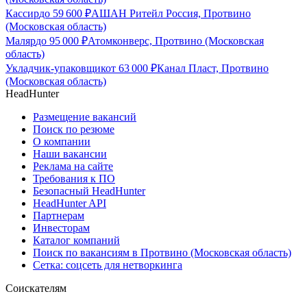
Кассир
до
59 600
₽
АШАН Ритейл Россия, Протвино
(Московская область)
Маляр
до
95 000
₽
Атомконверс, Протвино (Московская
область)
Укладчик-упаковщик
от
63 000
₽
Канал Пласт, Протвино
(Московская область)
HeadHunter
Размещение вакансий
Поиск по резюме
О компании
Наши вакансии
Реклама на сайте
Требования к ПО
Безопасный HeadHunter
HeadHunter API
Партнерам
Инвесторам
Каталог компаний
Поиск по вакансиям в Протвино (Московская область)
Сетка: соцсеть для нетворкинга
Соискателям