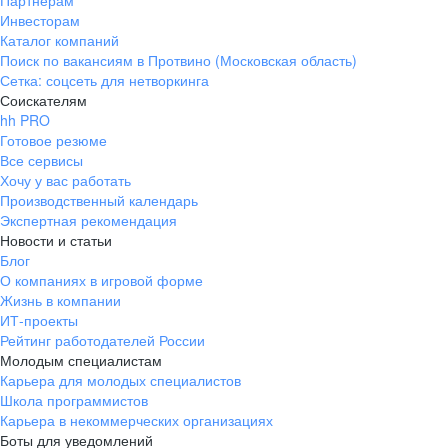
Партнерам
Инвесторам
ул. Янковского, д. 169, 7 этаж,
Каталог компаний
706 каб.
Поиск по вакансиям в Протвино (Московская область)
+7 861 205-55-57
Сетка: соцсеть для нетворкинга
pr@krd.hh.ru
Соискателям
hh PRO
Готовое резюме
Владивосток
Все сервисы
пер. Ланинский д. 4, офис 3.4
Хочу у вас работать
Производственный календарь
+7 423 202-33-28
Экспертная рекомендация
pr@dv.hh.ru
Новости и статьи
Блог
Новосибирск
О компаниях в игровой форме
Жизнь в компании
ул. Большевистская, д. 35,
ИТ-проекты
помещение 21
Рейтинг работодателей России
+7 383 207-94-64
Молодым специалистам
Карьера для молодых специалистов
pr@nsk.hh.ru
Школа программистов
Карьера в некоммерческих организациях
Минск
Боты для уведомлений