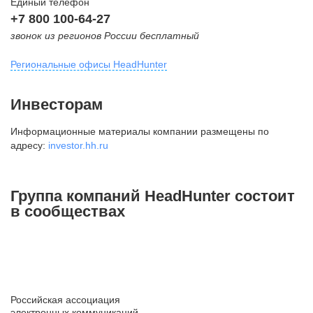
Единый телефон
+7 800 100-64-27
звонок из регионов России бесплатный
Региональные офисы HeadHunter
Москва
Инвесторам
внутригородская территория
Информационные материалы компании размещены по
Муниципальный округ Тверской,
адресу:
investor.hh.ru
2-я Брестская ул., д. 48,
помещение 25
+7 495 974-64-27
Группа компаний HeadHunter состоит
+7 495 980-64-27
в сообществах
+7 495 134-92-24
press@hh.ru
Санкт-Петербург
ул. Жуковского, д. 19, особняк
Российская ассоциация
Юргенса, 4 этаж
электронных коммуникаций