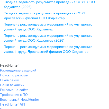
Сводная ведомость результатов проведения СОУТ ООО
ул. Комиссаржевской, д. 10,
Хэдхантер (2026)
офис 1212
Сводная ведомость результатов проведения СОУТ
+7 473 280-05-05
Ярославский филиал ООО Хэдхантер
pr@vrn.hh.ru
Перечень рекомендуемых мероприятий по улучшению
условий труда ООО Хэдхантер
Казань
Перечень рекомендуемых мероприятий по улучшению
ул. Спартаковская, д. 2А, этаж 3,
условий труда ООО Хэдхантер (2026)
помещение 15
Перечень рекомендуемых мероприятий по улучшению
условий труда Ярославский филиал ООО Хэдхантер
+7 843 212-12-50
pr@kzn.hh.ru
HeadHunter
Размещение вакансий
Екатеринбург
Поиск по резюме
ул. Боевых Дружин, стр. 20,
О компании
5 этаж, офис 505, 521
Наши вакансии
Реклама на сайте
+7 343 226-79-99
Требования к ПО
pr@ural.hh.ru
Безопасный HeadHunter
HeadHunter API
Краснодар