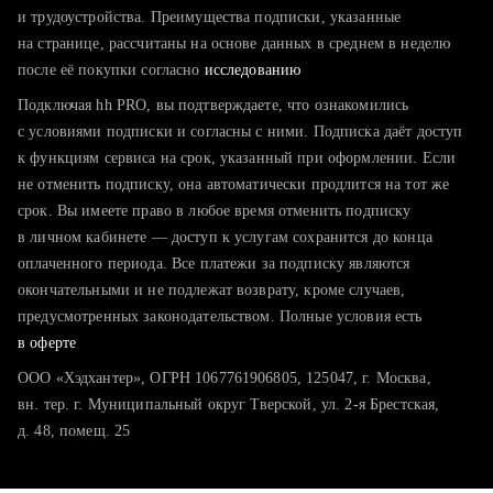
тратите много времени на поиск и вручную поднимаете
и трудоустройства. Преимущества подписки, указанные
резюме
на странице, рассчитаны на основе данных в среднем в неделю
после её покупки согласно
хотите сравнить себя с конкурентами и оценить шансы
исследованию
Подключая hh PRO, вы подтверждаете, что ознакомились
с условиями подписки и согласны с ними. Подписка даёт доступ
к функциям сервиса на срок, указанный при оформлении. Если
не отменить подписку, она автоматически продлится на тот же
срок. Вы имеете право в любое время отменить подписку
в личном кабинете — доступ к услугам сохранится до конца
оплаченного периода. Все платежи за подписку являются
окончательными и не подлежат возврату, кроме случаев,
предусмотренных законодательством. Полные условия есть
в оферте
ООО «Хэдхантер», ОГРН 1067761906805, 125047, г. Москва,
вн. тер. г. Муниципальный округ Тверской, ул. 2-я Брестская,
д. 48, помещ. 25